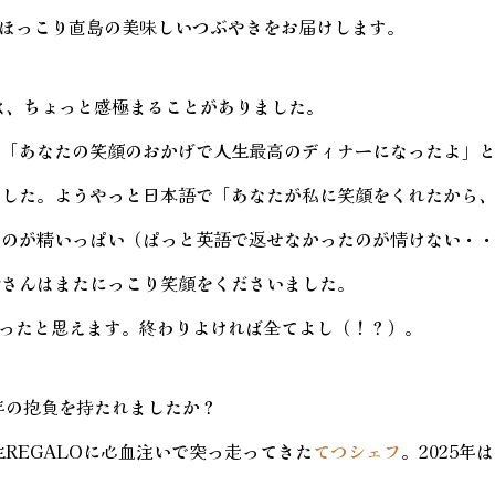
より、ほっこり直島の美味しいつぶやきをお届けします。
は、ちょっと感極まることがありました。
ら「あなたの笑顔のおかげで人生最高のディナーになったよ」
ました。ようやっと日本語で「あなたが私に笑顔をくれたから
るのが精いっぱい（ぱっと英語で返せなかったのが情けない・
皆さんはまたにっこり笑顔をくださいました。
年だったと思えます。終わりよければ全てよし（！？）。
年の抱負を持たれましたか？
生REGALOに心血注いで突っ走ってきた
てつシェフ
。2025