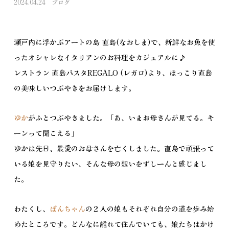
2024.04.24
ブログ
瀬戸内に浮かぶアートの島 直島(なおしま)で、新鮮なお魚を使
ったオシャレなイタリアンのお料理をカジュアルに♪
レストラン 直島パスタREGALO (レガロ)より、ほっこり直島
の美味しいつぶやきをお届けします。
ゆか
がふとつぶやきました。「あ、いまお母さんが見てる。キ
ーンって聞こえる」
ゆかは先日、最愛のお母さんを亡くしました。直島で頑張って
いる娘を見守りたい、そんな母の想いをずしーんと感じまし
た。
わたくし、
ぽんちゃん
の２人の娘もそれぞれ自分の道を歩み始
めたところです。どんなに離れて住んでいても、娘たちはかけ