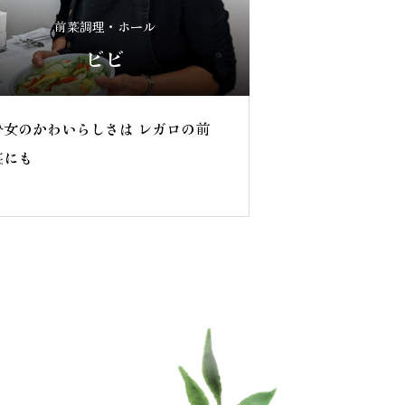
前菜調理・ホール
ビビ
少女のかわいらしさは レガロの前
菜にも