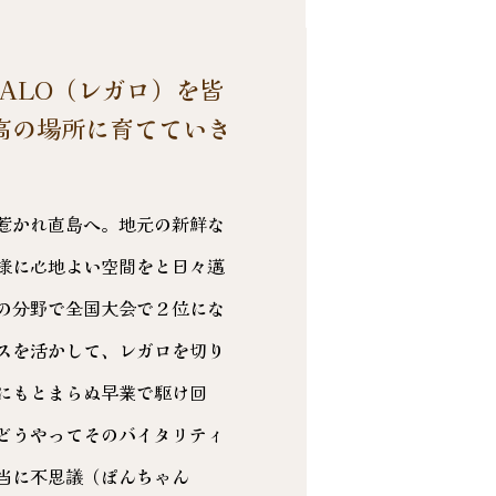
GALO（レガロ）を皆
高の場所に育てていき
惹かれ直島へ。地元の新鮮な
様に心地よい空間をと日々邁
の分野で全国大会で２位にな
スを活かして、レガロを切り
にもとまらぬ早業で駆け回
どうやってそのバイタリティ
当に不思議（ぽんちゃん